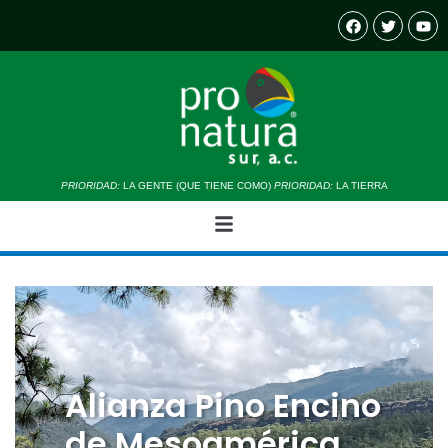
PRIORIDAD:
LA GENTE (QUE TIENE COMO)
PRIORIDAD:
LA TIERRA
Alianza Pino Encino
de Mesoamérica